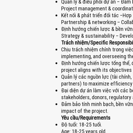
Quản lý & điều phối dự án – Đảm b
Project management & coordinati
Kết nối & phát triển đối tác –Hợp
Partnership & networking – Colla
Định hướng chiến lược & bền vững
Strategy & sustainability – Deve
Trách nhiệm/Specific Responsibil
Chịu trách nhiệm chính trong việc
implementing, and overseeing the 
Định hướng chiến lược tổng thể, 
project aligns with its objectives
Quản lý các nguồn lực (tài chính
partners) to maximize efficiency
Đại diện dự án làm việc với các b
stakeholders, donors, regulatory
Đảm bảo tính minh bạch, bền vững 
impact of the project.
Yêu cầu/Requirements
Độ tuổi: 18-25 tuổi.
Age: 18-25 years old.