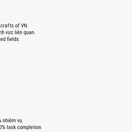
.
 .
 crafts of VN.
nh vực liên quan.
ed fields.
% nhiệm vụ.
80% task completion.