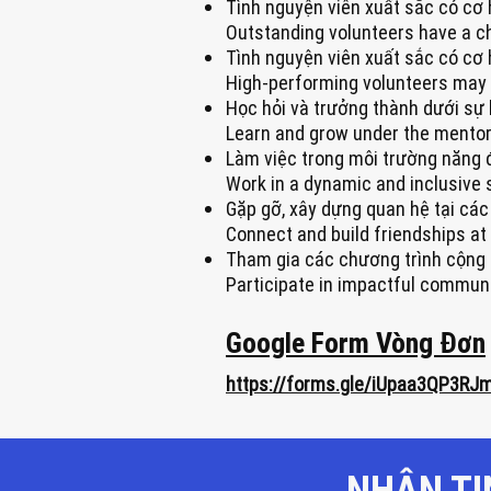
Tình nguyện viên xuất sắc có cơ h
Outstanding volunteers have a ch
Tình nguyện viên xuất sắc có cơ hộ
High-performing volunteers may
Học hỏi và trưởng thành dưới sự
Learn and grow under the mento
Làm việc trong môi trường năng đ
Work in a dynamic and inclusive s
Gặp gỡ, xây dựng quan hệ tại các 
Connect and build friendships at 
Tham gia các chương trình cộng 
Participate in impactful commun
Google Form Vòng Đơn
https://forms.gle/iUpaa3QP3RJ
NHẬN TI