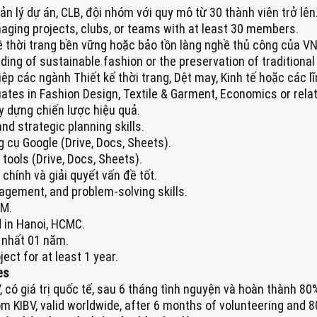
n lý dự án, CLB, đội nhóm với quy mô từ 30 thành viên trở lên
naging projects, clubs, or teams with at least 30 members.
về thời trang bền vững hoặc bảo tồn làng nghề thủ công của VN
ing of sustainable fashion or the preservation of traditional
iệp các ngành Thiết kế thời trang, Dệt may, Kinh tế hoặc các lĩ
ates in Fashion Design, Textile & Garment, Economics or relat
y dựng chiến lược hiệu quả.
nd strategic planning skills.
 cụ Google (Drive, Docs, Sheets).
 tools (Drive, Docs, Sheets).
 chính và giải quyết vấn đề tốt.
agement, and problem-solving skills.
CM.
 in Hanoi, HCMC.
 nhất 01 năm.
ct for at least 1 year.
es
 có giá trị quốc tế, sau 6 tháng tình nguyện và hoàn thành 80
om KIBV, valid worldwide, after 6 months of volunteering and 