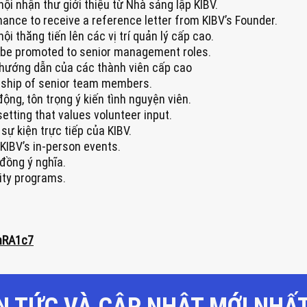
ội nhận thư giới thiệu từ Nhà sáng lập KIBV.
ance to receive a reference letter from KIBV’s Founder.
i thăng tiến lên các vị trí quản lý cấp cao.
 be promoted to senior management roles.
 hướng dẫn của các thành viên cấp cao
rship of senior team members.
ộng, tôn trọng ý kiến tình nguyện viên.
etting that values volunteer input.
sự kiện trực tiếp của KIBV.
KIBV’s in-person events.
đồng ý nghĩa.
ity programs.
mRA1c7
N TỨC VÀ CẬP NHẬT MỚI NHẤT