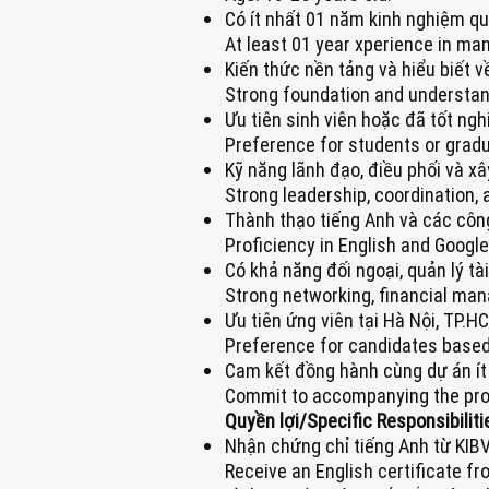
Có ít nhất 01 năm kinh nghiệm quả
At least 01 year xperience in ma
Kiến thức nền tảng và hiểu biết 
Strong foundation and understand
Ưu tiên sinh viên hoặc đã tốt ngh
Preference for students or gradu
Kỹ năng lãnh đạo, điều phối và xâ
Strong leadership, coordination, a
Thành thạo tiếng Anh và các công
Proficiency in English and Google
Có khả năng đối ngoại, quản lý tài
Strong networking, financial man
Ưu tiên ứng viên tại Hà Nội, TP.H
Preference for candidates based
Cam kết đồng hành cùng dự án ít
Commit to accompanying the proje
Quyền lợi/Specific Responsibiliti
Nhận chứng chỉ tiếng Anh từ KIBV,
Receive an English certificate fr