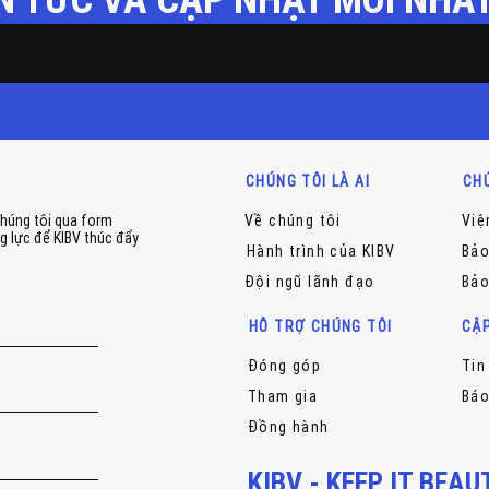
CHÚNG TÔI LÀ AI
CHÚ
chúng tôi qua form
Về chúng tôi
Việ
g lực để KIBV thúc đẩy
Hành trình của KIBV
Bảo
Đội ngũ lãnh đạo
Bảo
HỖ TRỢ CHÚNG TÔI
CẬ
Đóng góp
Tin
Tham gia
Báo
Đồng hành
KIBV - KEEP IT BEA