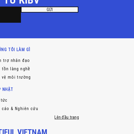
GỬI
NG TÔI LÀM GÌ
n trợ nhân đạo
 tồn làng nghề
 vệ môi trường
P NHẬT
 tức
 cáo & Nghiên cứu
Lên đầu trang
UTIFUL VIETNAM